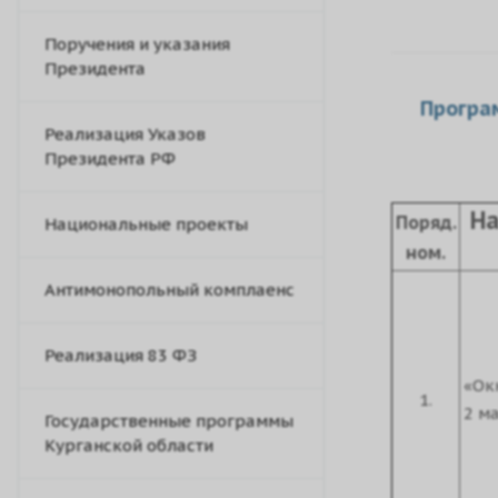
Поручения и указания
Президента
Програ
Реализация Указов
Президента РФ
На
Поряд.
Национальные проекты
ном.
Антимонопольный комплаенс
Реализация 83 ФЗ
«Ок
1.
2 ма
Государственные программы
Курганской области