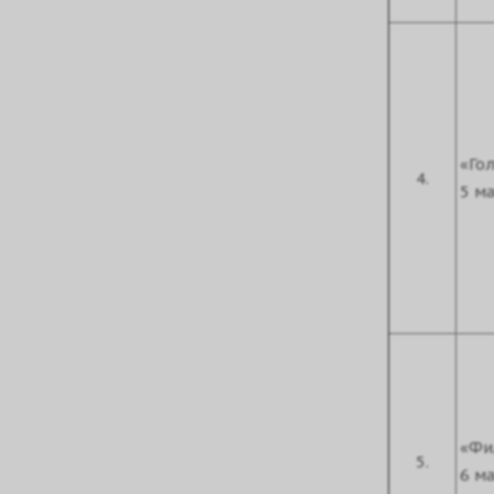
«Го
4.
5 м
«Фи
5.
6 ма