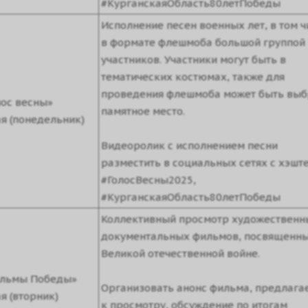
#КурганскаяОбласть80летПобеды
Исполнение песен военных лет, в том ч
в формате флешмоба большой группой
участников. Участники могут быть в
тематических костюмах, также для
проведения флешмоба может быть вы
лос весны»
памятное место.
ая (понедельник)
Видеоролик с исполнением песни
разместить в социальных сетях с хэшт
#ГолосВесны2025,
#КурганскаяОбласть80летПобеды
Коллективный просмотр художественн
документальных фильмов, посвященн
Великой отечественной войне.
льмы Победы»
Организовать анонс фильма, предлага
я (вторник)
к просмотру, обсуждение по итогам