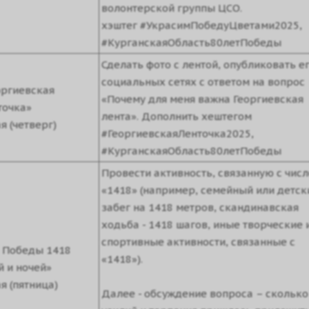
волонтерской группы ЦСО.
хэштег #УкрасимПобедуЦветами2025,
#КурганскаяОбласть80летПобеды
Сделать фото с лентой, опубликовать ег
социальных сетях с ответом на вопрос
оргиевская
«Почему для меня важна Георгиевская
точка»
лента». Дополнить хештегом
я (четверг)
#ГеоргиевскаяЛенточка2025,
#КурганскаяОбласть80летПобеды
Провести активность, связанную с чис
«1418» (например, семейный или детск
забег на 1418 метров, скандинавская
ходьба - 1418 шагов, иные творческие 
спортивные активности, связанные с
 Победы 1418
«1418»).
й и ночей»
я (пятница)
Далее - обсуждение вопроса – сколько