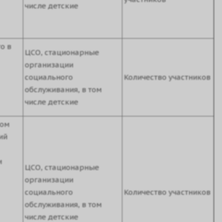
числе детские
о в
ЦСО, стационарные
организации
социального
Количество участников
обслуживания, в том
числе детские
лом
ий
и
ЦСО, стационарные
организации
социального
Количество участников
обслуживания, в том
числе детские