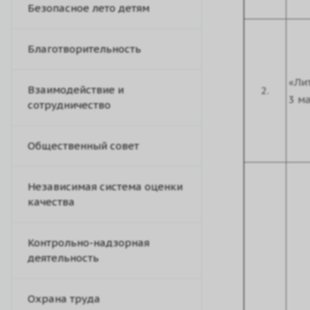
Безопасное лето детям
Благотворительность
«Ли
Взаимодействие и
2.
3 ма
сотрудничество
Общественный совет
Независимая система оценки
качества
Контрольно-надзорная
деятельность
Охрана труда