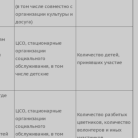
(в том числе совместно с
организации культуры и
досуга)
ям
ЦСО, стационарные
организации
м
Количество детей,
социального
принявших участие
обслуживания, в том
числе детские
где
ЦСО, стационарные
Количество разбитых
организации
цветников, количество
социального
волонтеров и иных
етей
обслуживания, в том
участников