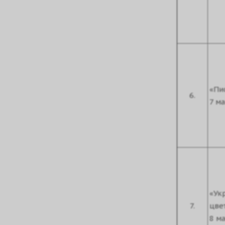
«Пи
6.
7 ма
«Ук
7.
цве
8 ма