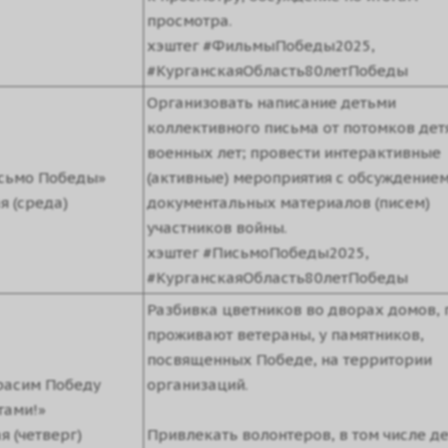
просмотра.
хэштег #ФильмыПобеды2025,
#КурганскаяОбласть80летПобеды
Организовать написание детьми
коллективного письма от потомков дет
военных лет; провести интерактивные
сьмо Победы»
(активные) мероприятия с обсуждение
я (среда)
документальных материалов (писем)
участников войны.
хэштег #ПисьмоПобеды2025,
#КурганскаяОбласть80летПобеды
Разбивка цветников во дворах домов, 
проживают ветераны, у памятников,
посвященных Победе, на территории
расим Победу
организаций.
тами!»
я (четверг)
Привлекать волонтеров, в том числе д