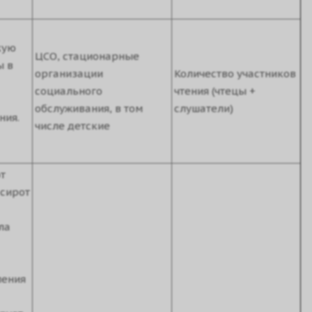
кую
ЦСО, стационарные
ы в
организации
Количество участников
социального
чтения (чтецы +
обслуживания, в том
слушатели)
ния.
числе детские
т
-сирот
ла
ления