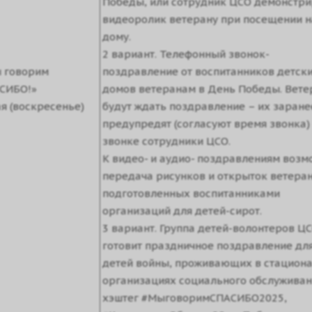
Победы, или сотрудник ЦСО демонстри
видеоролик ветерану при посещении н
дому.
2 вариант. Телефонный звонок-
 говорим
поздравление от воспитанников детск
СИБО!»
домов ветеранам в День Победы. Вет
ая (воскресенье)
будут ждать поздравление – их заране
предупредят (согласуют время звонка)
звонке сотрудники ЦСО.
К видео- и аудио- поздравлениям возм
передача рисунков и открыток ветера
подготовленных воспитанниками
организаций для детей-сирот.
3 вариант. Группа детей-волонтеров Ц
готовит праздничное поздравление дл
детей войны, проживающих в стацион
организациях социального обслуживан
хэштег #МыговоримСПАСИБО2025,