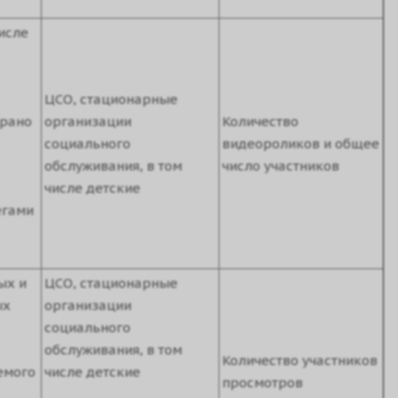
исле
ЦСО, стационарные
брано
организации
Количество
социального
видеороликов и общее
обслуживания, в том
число участников
числе детские
егами
ых и
ЦСО, стационарные
ых
организации
социального
обслуживания, в том
Количество участников
емого
числе детские
просмотров