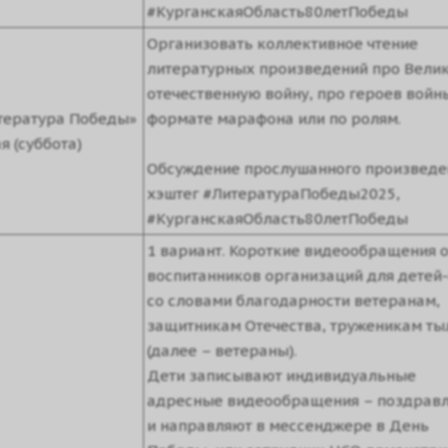
#КурганскаяОбласть80летПобеды
Организовать коллективное чтение
литературных произведений про Вели
отечественную войну, про героев войн
тература Победы»
формате марафона или по ролям.
я (суббота)
Обсуждение прослушанного произведе
хэштег #ЛитератураПобеды2025,
#КурганскаяОбласть80летПобеды
1 вариант. Короткие видеообращения о
воспитанников организаций для детей
со словами благодарности ветеранам,
защитникам Отечества, труженикам ты
(далее – ветераны).
Дети записывают индивидуальные
адресные видеообращения – поздрав
и направляют в мессенджере в День