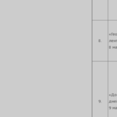
«Ге
8.
лен
8 ма
«До
9.
дне
9 ма