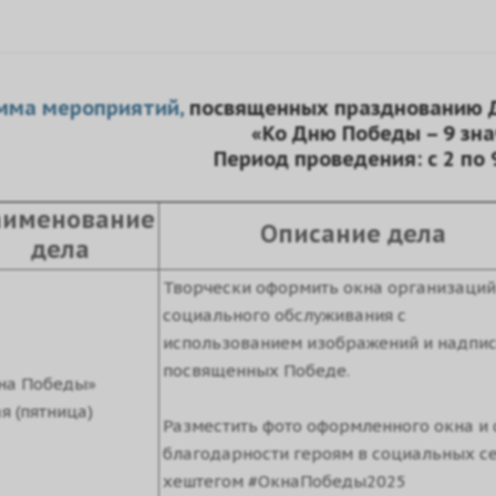
мма мероприятий,
посвященных празднованию Д
«Ко Дню Победы – 9 зн
Период проведения: с 2 по 
именование
Описание дела
дела
Творчески оформить окна организаций
социального обслуживания с
использованием изображений и надпис
посвященных Победе.
на Победы»
я (пятница)
Разместить фото оформленного окна и 
благодарности героям в социальных се
хештегом #ОкнаПобеды2025