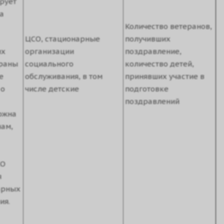
рует
а
Количество ветеранов,
ЦСО, стационарные
получивших
их
организации
поздравление,
ераны
социального
количество детей,
е
обслуживания, в том
принявших участие в
 о
числе детские
подготовке
поздравлений
ожна
нам,
СО
я
арных
ия.