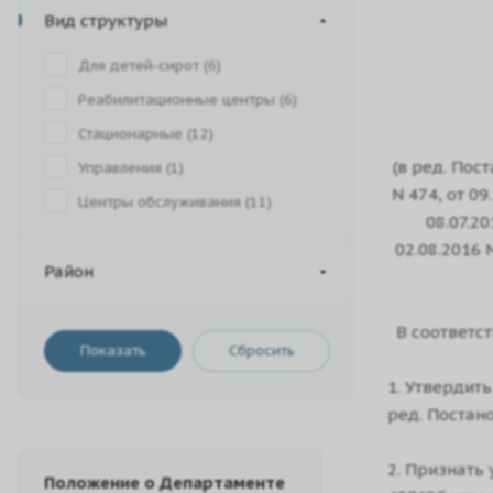
Вид структуры
Для детей-сирот (
6
)
Реабилитационные центры (
6
)
Стационарные (
12
)
(в ред. Пос
Управления (
1
)
N 474, от 09
Центры обслуживания (
11
)
08.07.20
02.08.2016 N
Район
В соответст
Сбросить
1. Утвердит
ред. Постан
2. Признать
Положение о Департаменте