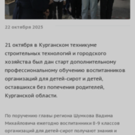
22 октября 2025
21 октября в Курганском техникуме
строительных технологий и городского
хозяйства был дан старт дополнительному
профессиональному обучению воспитанников
организаций для детей-сирот и детей,
оставшихся без попечения родителей,
Курганской области.
По поручению главы региона Шумкова Вадима
Михайловича ежегодно воспитанники 8-9 классов
организаций для детей-сирот получают знания и