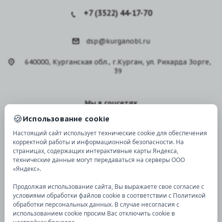
+7 (3522) 44-17-70
dsp@kurganobl.ru
640000, Курганская обл., г.Курган, ул. Рихарда Зорге,
39
Мы в соцсетях
🍪
Использование cookie
Настоящий сайт использует технические cookie для обеспечения
корректной работы и информационной безопасности. На
страницах, содержащих интерактивные карты Яндекса,
технические данные могут передаваться на серверы ООО
Версия для
слабовидящих
«Яндекс».
Продолжая использование сайта, Вы выражаете свое согласие с
условиями обработки файлов cookie в соответствии с Политикой
© 2026 Все права защищены.
обработки персональных данных. В случае несогласия с
использованием cookie просим Вас отключить cookie в
Карта сайта