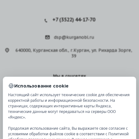
+7 (3522) 44-17-70
dsp@kurganobl.ru
640000, Курганская обл., г.Курган, ул. Рихарда Зорге,
39
Мы в соцсетях
🍪
Использование cookie
Настоящий сайт использует технические cookie для обеспечения
корректной работы и информационной безопасности. На
страницах, содержащих интерактивные карты Яндекса,
технические данные могут передаваться на серверы ООО
Версия для
слабовидящих
«Яндекс».
Продолжая использование сайта, Вы выражаете свое согласие с
условиями обработки файлов cookie в соответствии с Политикой
© 2026 Все права защищены.